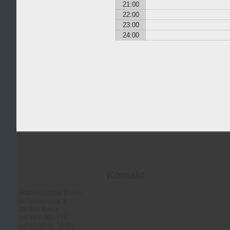
21:00
22:00
23:00
24:00
Kontakt
Automobilklub Biecki
ul.Tysiąclecia 3
38-340 Biecz
tel: 667 997 776
od 16:00 do 20:00