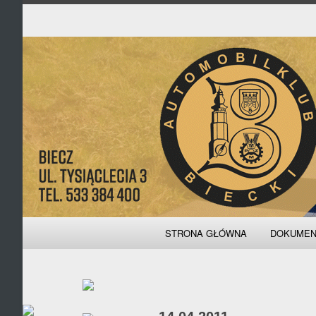
Podstawowa
STRONA GŁÓWNA
DOKUMEN
nawigacja
ZAPISY, O
STATU