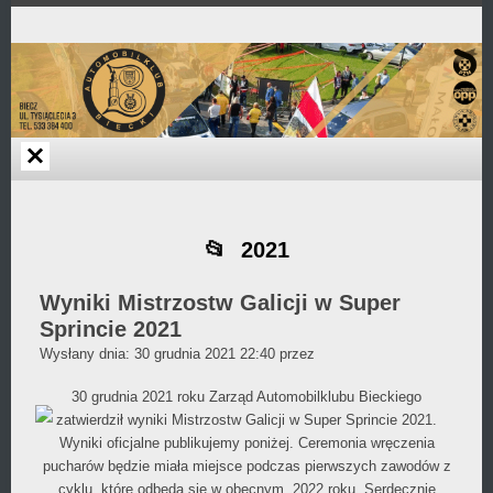
Przejdź
Skip
Skip
Skip
Skip
Skip
Skip
Skip
Skip
Skip
do
to
to
to
to
to
to
to
to
to
zawartości
TEXT-
BLOCK-
TEXT-
TEXT-
TEXT-
CUSTOM_HTML-
AI1EC_AGENDA_WIDGET-
TEXT-
TEXT-
8
2
12
13
18
4
2
11
9
2021
Wyniki Mistrzostw Galicji w Super
Sprincie 2021
Daniel
Wysłany dnia:
30 grudnia 2021 22:40
przez
Wójcikiewicz
30 grudnia 2021 roku Zarząd Automobilklubu Bieckiego
zatwierdził wyniki Mistrzostw Galicji w Super Sprincie 2021.
Wyniki oficjalne publikujemy poniżej. Ceremonia wręczenia
pucharów będzie miała miejsce podczas pierwszych zawodów z
cyklu, które odbędą się w obecnym, 2022 roku. Serdecznie