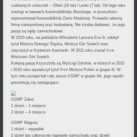
cudownych córeczek – Oliwii (16 lat) i Lenki (7 lat). Od tego roku
startuje w barwach Automobilklubu Bieckiego, w przeszłości
reprezentował Automobilklub Ziemi Kłodzkiej. Prowadzi własną
firmę transportową oraz budowlaną. Nie trzeba dodawać, że jego
pasją są rajdy samochodowe.
W 2010 roku, na pokładzie MItsubishi Lancera Evo 9, zdobył
tytuł Mistrza Dolnego Śląska, Mistrza Gór Sowich oraz
zwyciężył w Kryterium Kamionki. W 2011 roku został V-ce
Mistrzem Gór Sowich.
Kolejną pasją Krzysztofa są Wyścigi Górskie, w których w 2015
i 2016 roku wywalczył tytuł V-ce Mistrza Polski w grupie N. W
tym roku przejechał cały sezon GSMP w grupie 4A, jego wyniki
prezentują się następująco:
GSMP Załuż:
1 dzień – 1 miejsce
2 dzień – 4 miejsce
GSMP Magura:
1 dzień – wypadek
2 dzień (po całonocnej naprawie samochodu oraz dzięki