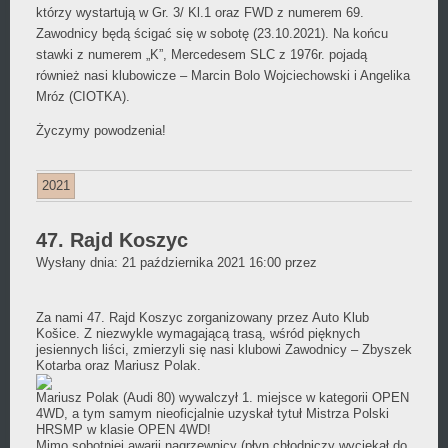
którzy wystartują w Gr. 3/ Kl.1 oraz FWD z numerem 69.
Zawodnicy będą ścigać się w sobotę (23.10.2021). Na końcu
stawki z numerem „K”, Mercedesem SLC z 1976r. pojadą
również nasi klubowicze – Marcin Bolo Wojciechowski i Angelika
Mróz (CIOTKA).
Życzymy powodzenia!
2021
47. Rajd Koszyc
Daniel
Wysłany dnia:
21 października 2021 16:00
przez
Wójcikiewicz
Za nami 47. Rajd Koszyc zorganizowany przez
Auto Klub
Košice
. Z niezwykle wymagającą trasą, wśród pięknych
jesiennych liści, zmierzyli się nasi klubowi Zawodnicy –
Zbyszek
Kotarba
oraz Mariusz Polak.
Mariusz Polak (Audi 80) wywalczył 1. miejsce w kategorii OPEN
4WD, a tym samym nieoficjalnie uzyskał tytuł Mistrza Polski
HRSMP w klasie OPEN 4WD!
Mimo sobotniej awarii nagrzewnicy (płyn chłodniczy wyciekał do