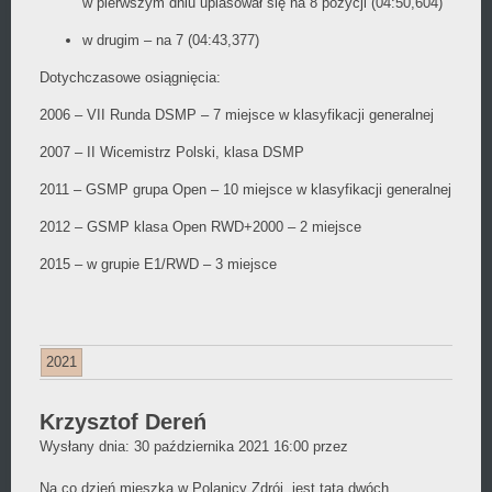
w pierwszym dniu uplasował się na 8 pozycji (04:50,604)
w drugim – na 7 (04:43,377)
Dotychczasowe osiągnięcia:
2006 – VII Runda DSMP – 7 miejsce w klasyfikacji generalnej
2007 – II Wicemistrz Polski, klasa DSMP
2011 – GSMP grupa Open – 10 miejsce w klasyfikacji generalnej
2012 – GSMP klasa Open RWD+2000 – 2 miejsce
2015 – w grupie E1/RWD – 3 miejsce
2021
Krzysztof Dereń
Daniel
Wysłany dnia:
30 października 2021 16:00
przez
Wójcikiewicz
Na co dzień mieszka w Polanicy Zdrój, jest tatą dwóch