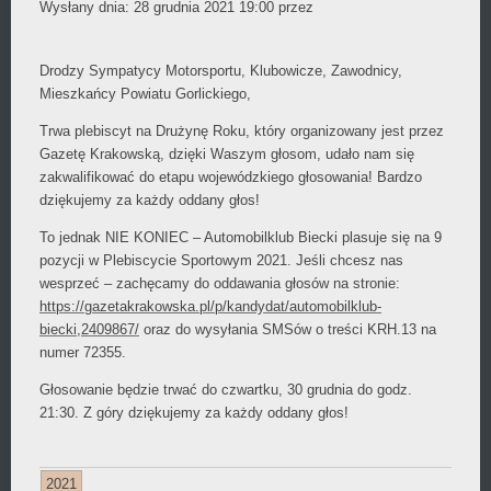
Daniel
Wysłany dnia:
28 grudnia 2021 19:00
przez
Wójcikiewicz
Drodzy Sympatycy Motorsportu, Klubowicze, Zawodnicy,
Mieszkańcy Powiatu Gorlickiego,
Trwa plebiscyt na Drużynę Roku, który organizowany jest przez
Gazetę Krakowską, dzięki Waszym głosom, udało nam się
zakwalifikować do etapu wojewódzkiego głosowania! Bardzo
dziękujemy za każdy oddany głos!
To jednak NIE KONIEC – Automobilklub Biecki plasuje się na 9
pozycji w Plebiscycie Sportowym 2021. Jeśli chcesz nas
wesprzeć – zachęcamy do oddawania głosów na stronie:
https://gazetakrakowska.pl/p/kandydat/automobilklub-
biecki,2409867/
oraz do wysyłania SMSów o treści KRH.13 na
numer 72355.
Głosowanie będzie trwać do czwartku, 30 grudnia do godz.
21:30. Z góry dziękujemy za każdy oddany głos!
2021