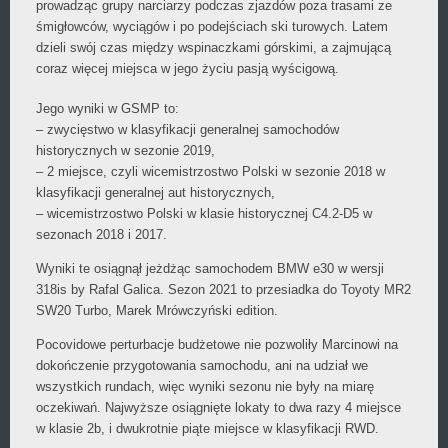
prowadząc grupy narciarzy podczas zjazdów poza trasami ze
śmigłowców, wyciągów i po podejściach ski turowych. Latem
dzieli swój czas między wspinaczkami górskimi, a zajmującą
coraz więcej miejsca w jego życiu pasją wyścigową.
Jego wyniki w GSMP to:
– zwycięstwo w klasyfikacji generalnej samochodów
historycznych w sezonie 2019,
– 2 miejsce, czyli wicemistrzostwo Polski w sezonie 2018 w
klasyfikacji generalnej aut historycznych,
– wicemistrzostwo Polski w klasie historycznej C4.2-D5 w
sezonach 2018 i 2017.
Wyniki te osiągnął jeżdżąc samochodem BMW e30 w wersji
318is by Rafal Galica. Sezon 2021 to przesiadka do Toyoty MR2
SW20 Turbo, Marek Mrówczyński edition.
Pocovidowe perturbacje budżetowe nie pozwoliły Marcinowi na
dokończenie przygotowania samochodu, ani na udział we
wszystkich rundach, więc wyniki sezonu nie były na miarę
oczekiwań. Najwyższe osiągnięte lokaty to dwa razy 4 miejsce
w klasie 2b, i dwukrotnie piąte miejsce w klasyfikacji RWD.