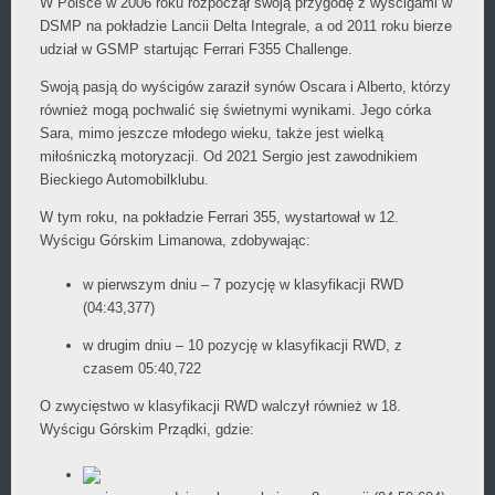
W Polsce w 2006 roku rozpoczął swoją przygodę z wyścigami w
DSMP na pokładzie Lancii Delta Integrale, a od 2011 roku bierze
udział w GSMP startując Ferrari F355 Challenge.
Swoją pasją do wyścigów zaraził synów Oscara i Alberto, którzy
również mogą pochwalić się świetnymi wynikami. Jego córka
Sara, mimo jeszcze młodego wieku, także jest wielką
miłośniczką motoryzacji. Od 2021 Sergio jest zawodnikiem
Bieckiego Automobilklubu.
W tym roku, na pokładzie Ferrari 355, wystartował w 12.
Wyścigu Górskim Limanowa, zdobywając:
w pierwszym dniu – 7 pozycję w klasyfikacji RWD
(04:43,377)
w drugim dniu – 10 pozycję w klasyfikacji RWD, z
czasem 05:40,722
O zwycięstwo w klasyfikacji RWD walczył również w 18.
Wyścigu Górskim Prządki, gdzie: