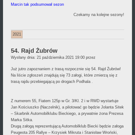
Marcin tak podsumował sezon
Czekamy na kolejne sezony!
2021
54. Rajd Żubrów
Daniel
Wysłany dnia:
21 października 2021 19:00
przez
Wójcikiewicz
Już jutro zapoznaniem z trasą rozpocznie się 54. Rajd Żubrów!
Na liście zgłoszeń znajdują się 73 załogi, które zmierzą się z
trasą rajdu przebiegającą po drogach Podhala .
Z numerem 55, Fiatem 125p w Gr. 3/Kl. 2 i w RWD wystartuje
Jan Kościuszko (Naczelnik), a pilotować go będzie Jolanta Sitek
– Skarbnik Automobilklubu Bieckiego, a prywatnie żona Prezesa
Marka Sitka.
Drugą załogą reprezentującą Automobilklub Biecki będzie załoga
Peugeota 205 Rallye – Krzysiek Mikruta i Stanisław Wroński,