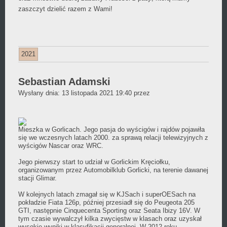
zaszczyt dzielić razem z Wami!
2021
Sebastian Adamski
Daniel
Wysłany dnia:
13 listopada 2021 19:40
przez
Wójcikiewicz
Mieszka w Gorlicach. Jego pasja do wyścigów i rajdów pojawiła
się we wczesnych latach 2000. za sprawą relacji telewizyjnych z
wyścigów Nascar oraz WRC.
Jego pierwszy start to udział w Gorlickim Kręciołku,
organizowanym przez Automobilklub Gorlicki, na terenie dawanej
stacji Glimar.
W kolejnych latach zmagał się w KJSach i superOESach na
pokładzie Fiata 126p, później przesiadł się do Peugeota 205
GTI, następnie Cinquecenta Sporting oraz Seata Ibizy 16V. W
tym czasie wywalczył kilka zwycięstw w klasach oraz uzyskał
wysokie wyniki w klasyfikacji generalnej. W 2012 roku