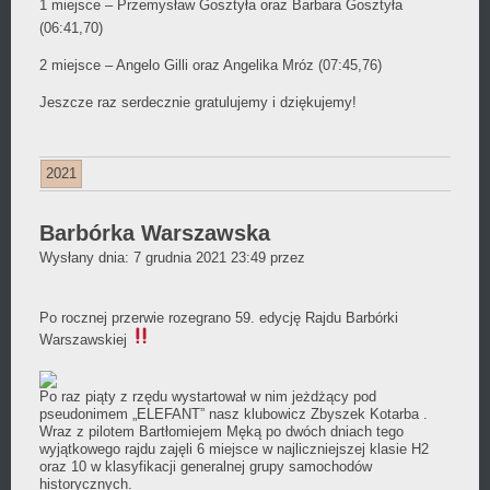
1 miejsce – Przemysław Gosztyła oraz Barbara Gosztyła
(06:41,70)
2 miejsce – Angelo Gilli oraz Angelika Mróz (07:45,76)
Jeszcze raz serdecznie gratulujemy i dziękujemy!
2021
Barbórka Warszawska
Daniel
Wysłany dnia:
7 grudnia 2021 23:49
przez
Wójcikiewicz
Po rocznej przerwie rozegrano 59. edycję Rajdu Barbórki
Warszawskiej
Po raz piąty z rzędu wystartował w nim jeżdżący pod
pseudonimem „ELEFANT” nasz klubowicz
Zbyszek Kotarba
.
Wraz z pilotem Bartłomiejem Męką po dwóch dniach tego
wyjątkowego rajdu zajęli 6 miejsce w najliczniejszej klasie H2
oraz 10 w klasyfikacji generalnej grupy samochodów
historycznych.