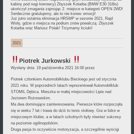
kabiny pod nogi kierowcy)
Zbyszek Kotarba
(BMW E30 318is)
ukończył zmagania zajmując 2. miejsce w kategorii OPEN 2WD!
Serdecznie gratulujemy, ale to nie koniec emocji!
Już jutro ostatnia eliminacja HRSMP w sezonie 2021,
Rajd
Wisły
, gdzie o miejsca na podium znów powalczą:
Zbyszek
Kotarba
oraz Mariusz Polak! Trzymamy kciuki!
2021
Piotrek Jurkowski
Daniel
Wysłany dnia:
19 października 2021 16:00
przez
Wójcikiewicz
Piotrek członkiem Automobilklubu Bieckiego jest od stycznia
2021 roku. W poprzednich latach reprezentował Automobilklub
STOMIL Dębica. Mieszka w małej miejscowości Lipie nad
Jeziorem Rożnowskim.
Ma dwa dominujące zainteresowania. Pierwsze które rozpoczęła
się w wieku 7 lat i trawa do dziś to tenis stołowy. Gra w lidze w
miejscowym klubie, a w latach szkolnych były również sukcesy
na poziomie ogólnopolskim.
Druga pasja to oczywiście motoryzacja, a szczególnie wyścigi