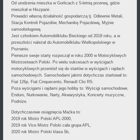
Od urodzenia mieszka w Gorlicach z 5-letnią przerwą, gdzie
mieszkał w Hiszpanii.
Prowadzi własną działalność gospodarczą tj. Odlewnie Metali,
Stacja Kontroli Pojazdów, Mechanikę Pojazdową, Myjnie
samoobsługową.
Jest członkiem Automobilklubu Bieckiego od 2018 roku, a w
przeszłości należał do Automobilklubu Wielkopolskiego w
Poznaniu.
Pierwsze swoje starty rozpoczął w roku 2000 w Motocyklowych
Mistrzostwach Polski. Po wielu sukcesach w wyścigach
motocyklowych przeniósł się do startów w wyścigach i rajdach
samochodowych. Samochodami jakimi dotychczas startował to:
Fiat 126p, Fiat Cinquecento, Renault Clio RS.
Poza wyścigami i rajdami jego hobby to: Wyścigi samochodowe,
Enduro, Nurkowanie, Narty, Akwarystyka, Koncerty muzyczne,
Podróże.
Dotychczasowe osiągnięcia Maćka to:
2019 rok Mistrz Polski APL-2000,
2019 rok Vice Mistrz Polski cała grupa APL,
2020 rok Mistrz Polski klasa 5b,