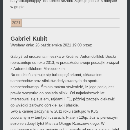
satysfakcjonujący. Na koniec sezonu zajmuje jednak 3 miejsce
w grupie.
2021
Gabriel Kubit
Daniel
Wysłany dnia:
26 października 2021 19:00
przez
Wójcikiewicz
Gabryś od urodzenia mieszka w Krośnie, Automobilklub Biecki
reprezentuje od roku 2013, w przeszłości swoje początki związał
z Automobilklubem Małopolskim.
Na co dzień zajmuje się turbosprężarkami, składaniem
samochodów oraz silników dedykowanych do sportu
samochodowego. Śmiało można stwierdzić, iż jego pasją jest
prawie wszystko co posiada silnik. Od najmłodszych lat
interesował się żużlem, rajdami i F1, później zaczęły ciekawić
go wyścigi zarówno górskie jak i płaskie.
Swoja karierę zaczynał w 2011 roku startując w KJS,
popularnym w tamtych czasach, Fiatem 126p. Już w pierwszym
sezonie zdobył tytuł Mistrza Okręgu Rzeszowskiego. W
następnym roku, po zmianie auta, wywalczył po raz kolejny tytuł