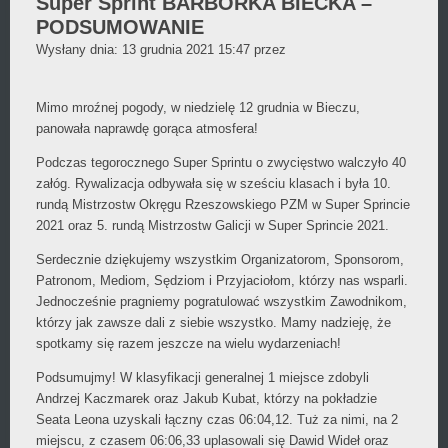
Super Sprint BARBÓRKA BIECKA –
PODSUMOWANIE
Daniel
Wysłany dnia:
13 grudnia 2021 15:47
przez
Wójcikiewicz
Mimo mroźnej pogody, w niedzielę 12 grudnia w Bieczu,
panowała naprawdę gorąca atmosfera!
Podczas tegorocznego Super Sprintu o zwycięstwo walczyło 40
załóg. Rywalizacja odbywała się w sześciu klasach i była 10.
rundą Mistrzostw Okręgu Rzeszowskiego PZM w Super Sprincie
2021 oraz 5. rundą Mistrzostw Galicji w Super Sprincie 2021.
Serdecznie dziękujemy wszystkim Organizatorom, Sponsorom,
Patronom, Mediom, Sędziom i Przyjaciołom, którzy nas wsparli.
Jednocześnie pragniemy pogratulować wszystkim Zawodnikom,
którzy jak zawsze dali z siebie wszystko. Mamy nadzieję, że
spotkamy się razem jeszcze na wielu wydarzeniach!
Podsumujmy! W klasyfikacji generalnej 1 miejsce zdobyli
Andrzej Kaczmarek oraz Jakub Kubat, którzy na pokładzie
Seata Leona uzyskali łączny czas 06:04,12. Tuż za nimi, na 2
miejscu, z czasem 06:06,33 uplasowali się Dawid Wideł oraz