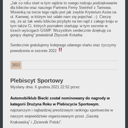
„Jak co roku start w tym rajdzie to swego rodzaju podziękowanie
dla kibiców oraz naszego Partnera Firmy Steinhof z Tarnowa.
Wisienką na torcie tego rajdu jest jak zwykle Kryterium Asów na
ul. Karowej, w którym też udało nam się pojechać ;-). Cieszę
się, że aż tak wielu kibiców przybyło na ten rajd z całego kraju w
tym także Ci, których poznałem startując w tym sezonie w
trzech wyścigach GSMP. Wszystkim serdecznie dziękuję za
gorący doping” powiedział Zbyszek Kotarba
Serdecznie gratulujemy kolejnego udanego startu oraz życzymy
powodzenia w sezonie 2022
2021
Plebiscyt Sportowy
Daniel
Wysłany dnia:
6 grudnia 2021 22:52
przez
Wójcikiewicz
Automobilklub Biecki został nominowany do nagrody w
kategorii Drużyna Roku w Plebiscycie Sportowym
,
najstarszym i najbardziej prestiżowym rankingu sportowców w
naszym województwie organizowanym przez „Gazetę
Krakowską” i „Dziennik Polski”.