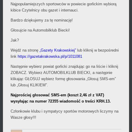
Najpopularniejszych sportowców w powiecie gorlickim wybiorą
kibice Czytelnicy obu gazet i internauci.
Bardzo dziękujemy za tę nominację!
Głosujcie na Automobilklub Biecki!
Jak?
Wejdź na stronę
„Gazety Krakowskiej”
lub kliknij w bezpośredni
link
https://gazetakrakowska.pl/p/1011081
Następnie wybierz powiat gorlicki znajdując go na liście i kliknij
ZOBACZ. Wybierz AUTOMOBILKLUB BIECKI, a następnie
klikając GŁOSUJ wybierz formę głosowania „Głosuj SMS-em”
lub „Głosuj KLIKIEM”.
Najprościej głosować SMS-em (koszt 2,46 zł z VAT)
wysyłając na numer 72355 wiadomość o treści KRH.13.
Członkowie klubu i sympatycy sportów motorowych liczymy na
Wasze głosy!!!