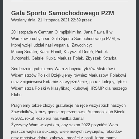
Gala Sportu Samochodowego PZM
Daniel
Wysłany dnia:
21 listopada 2021 22:39
przez
Wójcikiewicz
20 listopada w Centrum Olimpijskim im. Jana Pawła II w
Warszawie odbyła się Gala Sportu Samochodowego PZM, w
której wzięli udział nasi wspaniali Zawodnicy:
Maciej Serafin, Kamil Handl, Krzysztof Dereń, Piotrek
Jurkowski, Gabriel Kubit, Mariusz Polak, Zbyszek Kotarba
Serdecznie gratulujemy Wam zdobycia tytułów Mistrzów i
Wicemistrzów Polski! Dziękujemy również Mariuszowi Polakowi
oraz Zbigniewowi Kotarbie za wyjeżdżenie, po raz kolejny, tytułu
Wicemistrza Polski w klasyfikacji klubowej HRSMP dla naszego
Klubu.
Pragniemy także złożyć gratulacje na ręce wszystkich naszych
Zawodników, którzy godnie reprezentowali Automobilklub Biecki
w 2021 roku! Rozpiera nas wielka duma!
Życzymy Wam wszystkim, aby sezon 2022 przyniósł Wam
jeszcze większe sukcesy, wiele nowych zwycięstw, rekordów
oraz mnóstwo dobrej zabawy i radości z pasji, którą mamy