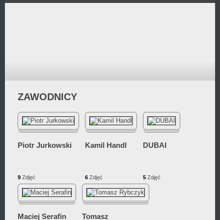
Przejdź
do
zawartości
ZAWODNICY
Piotr Jurkowski
Kamil Handl
DUBAI
9
Zdjęć
6
Zdjęć
5
Zdjęć
Maciej Serafin
Tomasz