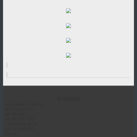
Kontakt
Automobilklub Biecki
ul.Tysiąclecia 3
38-340 Biecz
tel: 667 997 776
od 16:00 do 20:00
lub 533 384 400
e-mail: