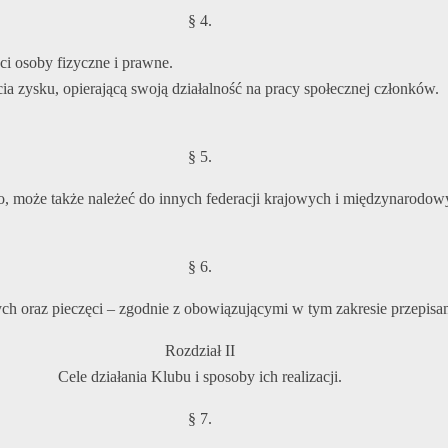
§ 4.
i osoby fizyczne i prawne.
ęcia zysku, opierającą swoją działalność na pracy społecznej członków.
§ 5.
, może także należeć do innych federacji krajowych i międzynarodow
§ 6.
h oraz pieczęci – zgodnie z obowiązującymi w tym zakresie przepisam
Rozdział II
Cele działania Klubu i sposoby ich realizacji.
§ 7.