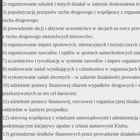
2) organizowanie szkoleń i innych działań w zakresie doskonalenia 
3) popularyzację przepisów ruchu drogowego i współpracę z organam
ruchu drogowego;
4) prowadzenie akcji i aktywne uczestnictwo w akcjach na rzecz pr
z ruchu drogowego nietrzeźwych kierowców;
5) organizowanie imprez sportowych, rekreacyjnych i turystyczny
6) organizowanie zawodów i rajdów w sportach samochodowych oraz 
7) uczestnictwo i rywalizację w systemie zawodów i imprez organizo
8) realizowanie zadań wynikających z członkostwa w organizacjach
9) wykonywanie zadań zleconych – w zakresie działalności prowadz
10) udzielanie pomocy finansowej ofiarom wypadków drogowych i 
przekazywanych na ten cel darowizn;
11) udzielenie pomocy finansowej, rzeczowej i organizacyjnej dzia
oddzielnie w każdym przypadku;
12) aktywną współpracę z władzami samorządowymi i administracją 
podejmującymi inicjatywy zgodne z celami statutowymi Klubu;
13) gromadzenie środków finansowych przez prowadzenie działalności