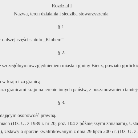
Rozdział I
Nazwa, teren działania i siedziba stowarzyszenia.
§ 1.
dalszej części statutu „Klubem”.
§ 2.
, ze szczególnym uwzględnieniem miasta i gminy Biecz, powiatu gorlic
 kraju i za granicą.
poza granicami kraju na terenie innych państw, z poszanowaniem tamte
§ 3.
iadającym osobowość prawną.
ach (Dz. U. z 1989 r. nr 20, poz. 104 z późniejszymi zmianami), Usta
, Ustawy o sporcie kwalifikowanym z dnia 29 lipca 2005 r. (Dz. U. z 2