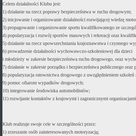
Celem działalności Klubu jest:
1) działanie na rzecz poprawy bezpieczeństwa w ruchu drogowym;
2) inicjowanie i organizowanie działalności rozwijającej wiedzę mo
3) propagowanie i organizowanie sportu kwalifikowanego ze szcze
4) popularyzacja i rozwój sportów masowych i rekreacji oraz kwalifik
5) działanie na rzecz upowszechniania krajoznawstwa i czynnego wy
6) prowadzenie działalności wychowawczo-szkoleniowej dla dzieci
i młodzieży w zakresie bezpieczeństwa ruchu drogowego, oraz wyc
7) działanie w zakresie porządku i bezpieczeństwa publicznego oraz 
8) popularyzacja ratownictwa drogowego z uwzględnieniem szkoleń z
9) pomoc ofiarom wypadków drogowych;
10) integrowanie środowiska automobilistów;
11) rozwijanie kontaktów z krajowymi i zagranicznymi organizacjami 
Klub realizuje swoje cele w szczególności przez:
1) zrzeszanie osób zainteresowanych motoryzacją;