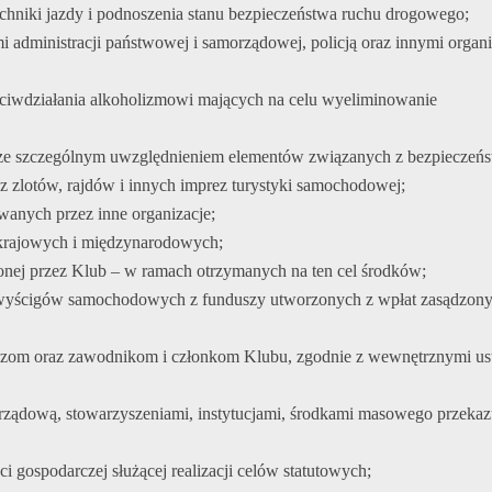
techniki jazdy i podnoszenia stanu bezpieczeństwa ruchu drogowego;
i administracji państwowej i samorządowej, policją oraz innymi orga
zeciwdziałania alkoholizmowi mających na celu wyeliminowanie
ch ze szczególnym uwzględnieniem elementów związanych z bezpiecz
zlotów, rajdów i innych imprez turystyki samochodowej;
wanych przez inne organizacje;
 krajowych i międzynarodowych;
onej przez Klub – w ramach otrzymanych na ten cel środków;
wyścigów samochodowych z funduszy utworzonych z wpłat zasądzony
łaczom oraz zawodnikom i członkom Klubu, zgodnie z wewnętrznymi us
rządową, stowarzyszeniami, instytucjami, środkami masowego przekaz
 gospodarczej służącej realizacji celów statutowych;