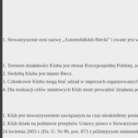
1. Stowarzyszenie nosi nazwę „Automobilklub Biecki” i zwane jest w 
1. Terenem działalności Klubu jest obszar Rzeczpospolitej Polskiej
2. Siedzibą Klubu jest miasto Biecz.
3. Członkowie Klubu mogą brać udział w imprezach organizowanych w
4. Dla realizacji celów statutowych Klub może prowadzić działania 
1. Klub jest stowarzyszeniem zawiązanym na czas nieokreślony pos
2. Klub działa na podstawie przepisów Ustawy prawo o Stowarzyszeni
24 kwietnia 2003 r. (Dz. U. Nr 96, poz. 873 z późniejszymi zmianami)