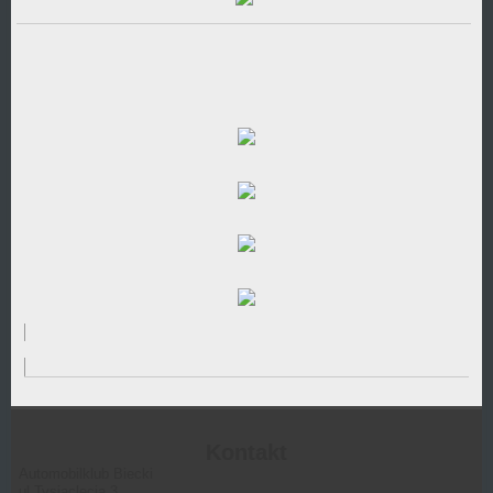
Kontakt
Automobilklub Biecki
ul.Tysiąclecia 3