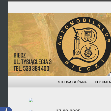
Podstawowa
STRONA GŁÓWNA
DOKUMEN
nawigacja
ZAPISY, O
STATU