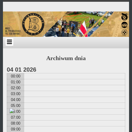
Przejdź
Skip
Skip
Skip
Skip
Skip
Skip
Skip
Skip
Skip
do
to
to
to
to
to
to
to
to
to
zawartości
TEXT-
BLOCK-
TEXT-
TEXT-
TEXT-
CUSTOM_HTML-
AI1EC_AGENDA_WIDGET-
TEXT-
TEXT-
8
2
12
13
18
4
2
11
9
Archiwum dnia
04
01
2026
00:00
01:00
02:00
03:00
04:00
05:00
06:00
07:00
08:00
09:00