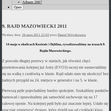
Album 2007
Open
9. RAJD MAZOWIECKI 2011
Wysłany dnia:
26 maja 2011 22:03
przez
Daniel Wójcikiewicz
14 maja w okolicach Kozienic i Dęblina, rywalizowaliśmy na trasach 9.
Rajdu Mazowieckiego.
Z powodu długiej przerwy w startach, jak również chęci
przetestowania kolejnej już Astry (EVO3) raczej nie nastawialiśmy
się na walkę z czołówką w klasie. Rajd udało nam się ukończyć bez
żadnych przygód na 24. miejscu w generalce i na 5. w klasie.
Pierwszą pętle pojechaliśmy bardzo spokojnie. Szukaliśmy punktów
hamowań i sprawdzalimy jak samochód zachowuje się na 17
calowej oponie. Na kolejnej pętli było już znacznie lepiej. Udało się
znacznie zmniejszyć dystans, który dzielił nas od czołówki klasy.