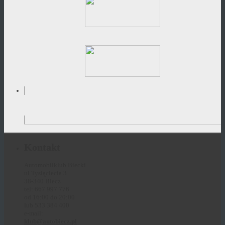
Kontakt
Automobilklub Biecki
ul.Tysiąclecia 3
38-340 Biecz
tel: 667 997 776
od 16:00 do 20:00
lub 533 384 400
e-mail:
klub@autobiecz.pl