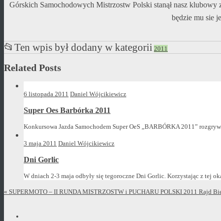
Górskich Samochodowych Mistrzostw Polski stanął nasz klubowy z
będzie mu sie j
📂
Ten wpis był dodany w kategorii
2011
Related Posts
6 listopada 2011
Daniel Wójcikiewicz
Super Oes Barbórka 2011
Konkursowa Jazda Samochodem Super OeS „BARBÓRKA 2011” rozgrywany 
3 maja 2011
Daniel Wójcikiewicz
Dni Gorlic
W dniach 2-3 maja odbyły się tegoroczne Dni Gorlic. Korzystając z tej oka
«
SUPERMOTO – II RUNDA MISTRZOSTW i PUCHARU POLSKI 2011
Rajd Bi