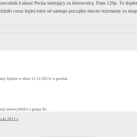
awodnik Łukasz Pecka startujący za kierownicą Fiata 126p.
To dopie
eździło coraz lepiej toteż od samego początku mocno trzymamy za niego
będzie w dniu 11.12.2011r. o puchar...
zji motocykliści z grupy Ki...
ecki 2011
»