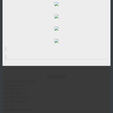
Kontakt
Automobilklub Biecki
ul.Tysiąclecia 3
38-340 Biecz
tel: 667 997 776
od 16:00 do 20:00
lub 533 384 400
e-mail:
klub@autobiecz.pl