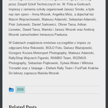
przez Zespół Szkół Technicznych im. W. Pola w Gorlicach.
Imprezę z ramienia szkoły organizował Janusz Smoła, a było
nas tam sporo – Anna Mrozek, Angelika Mróz, a dojechał też
Marcin Wojciechowski, Mateusz Adamski, Sebastian Adamski,
Piotr Jurkowski, Daniel Sarkowicz, Olivier Tarsa, Adrian
Lisowiec, Dawid Tarsa, Mariola i Janusz Mrozek oraz Andrzej
Mrozek samochodem Ireneusza Pawlusia.
W Galeriach znajdziecie mnóstwo szczegółów z imprez ze
zdjęciami Artur Rokowski, BOLO Foto, Dariusz Błażejowski,
Grzegorz Kozera Motorsport Photography, Mateusz Adamski,
RallyShop Wojciech Figurski, RAMBO Team, ROZMUS
Photography, Sebastian Piątkowski, Sylwia Wiater i Wiktoria
Trznadel oraz z fanpage – Elefant Rally Team i FunPark Kraków.
Do lektury zaprasza Mariola Mrozek.
Ten
2026
wpis
był
Related Posts