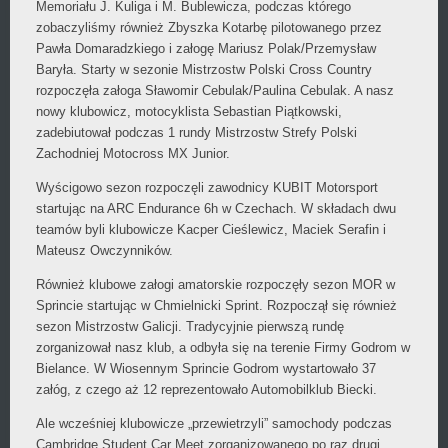
Memoriału J. Kuliga i M. Bublewicza, podczas którego
zobaczyliśmy również Zbyszka Kotarbę pilotowanego przez
Pawła Domaradzkiego i załogę Mariusz Polak/Przemysław
Baryła. Starty w sezonie Mistrzostw Polski Cross Country
rozpoczęła załoga Sławomir Cebulak/Paulina Cebulak. A nasz
nowy klubowicz, motocyklista Sebastian Piątkowski,
zadebiutował podczas 1 rundy Mistrzostw Strefy Polski
Zachodniej Motocross MX Junior.
Wyścigowo sezon rozpoczęli zawodnicy KUBIT Motorsport
startując na ARC Endurance 6h w Czechach. W składach dwu
teamów byli klubowicze Kacper Cieślewicz, Maciek Serafin i
Mateusz Owczynników.
Również klubowe załogi amatorskie rozpoczęły sezon MOR w
Sprincie startując w Chmielnicki Sprint. Rozpoczął się również
sezon Mistrzostw Galicji. Tradycyjnie pierwszą rundę
zorganizował nasz klub, a odbyła się na terenie Firmy Godrom w
Bielance. W Wiosennym Sprincie Godrom wystartowało 37
załóg, z czego aż 12 reprezentowało Automobilklub Biecki.
Ale wcześniej klubowicze „przewietrzyli” samochody podczas
Cambridge Student Car Meet zorganizowanego po raz drugi