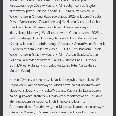
Wicemistrz Galicji w klasie 4. Tytuł Mistrza Okręgu
Rzeszowskiego 2025 w klasie FIAT zdobył Konrad Sajdak
pilotowany przez Jakuba Kosibę z A. Stomil w Dębicy. II
Wicemistrzem Okręgu Rzeszowskiego 2025 w klasie 3 został
Dawid Gonkiewicz. Zawodnicy wyjeździli dla Automobilklubu
Bieckiego tytuł Wicemistrza Okręgu Rzeszowskiego w
klasyfikacji klubowej. W Mistrzostwach Galicji sezonu 2025 na
podium stanęło kilku klubowych zawodników. Wicemistrzem
Galicji w klasie 2 została załoga Arkadiusz Abram/Anna Mrozek,
II Wicemistrzem Galicji w klasie 3 – Filip Fortuna/Karol Jarek,
Wicemistrzem Galicji w klasie FIAT – Adrian Sajdak/Adrian
Grzenia, a II Wicemistrzem Galicji w klasie FIAT – Patryk
Setlak/Piotr Rutana, która zdobyła także tytuł Najszybszy
Maluch Galicji.
Sezon 2026 rozpoczęło już kilku klubowych zawodników. W
Rajdowych Samochodowych Mistrzostw Polski wystartowała
klubowa załoga Piotr Piesko/Mateusz Kacprzak, która sezon
zainaugurowała startem w Rajdowych Mistrzostwach Południa,
ale niespodzianie osobno. Piotr Piesko z pilotem z
Automobilklubu Południowego, a Mateusz Kacprzak na prawym
u Adama Magiery. Razem wystartowali podczas kultowego