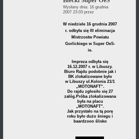
Biecki Super OeS
był
Wysłany dnia:
16 grudnia
dodany
Daniel
2007 23:03
przez
Wójcikiewicz
w
W niedziele 16 grudnia 2007
r. odbyła się III eliminacja
kategorii
Mistrzostw Powiatu
Gorlickiego w Super OeS-
ie.
Impreza odbyła się
16.12.2007 r. w Libuszy.
Biuro Rajdu podobnie jak i
BK zlokalizowane było
w Libuszy ul.Kolonia 21/1
„MOTONAFT”.
Do rajdu zgłosiło się 27
załóg.Próba zlokalizowana
była na placu
„MOTONAFT”.
Jak przystało na tą porę
roku było dużo śniegu i
baardzooo ślisko