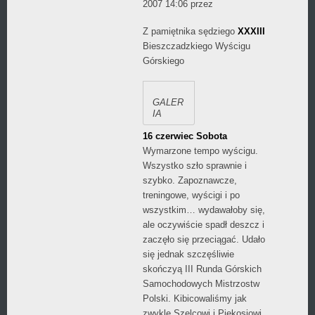
Daniel
2007 14:06
przez
Wójcikiewicz
kategorii
Z pamiętnika sędziego
XXXIII
Bieszczadzkiego Wyścigu
Górskiego
GALER
IA
16 czerwiec Sobota
Wymarzone tempo wyścigu.
Wszystko szło sprawnie i
szybko. Zapoznawcze,
treningowe, wyścigi i po
wszystkim… wydawałoby się,
ale oczywiście spadł deszcz i
zaczęło się przeciągać. Udało
się jednak szczęśliwie
skończyą III Runda Górskich
Samochodowych Mistrzostw
Polski. Kibicowaliśmy jak
zwykle Szelcowi i Piękosiowi