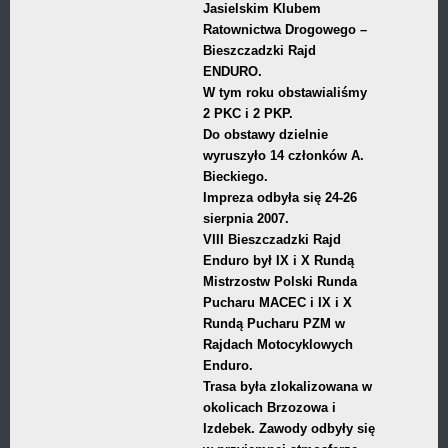
Jasielskim Klubem
Ratownictwa Drogowego –
Bieszczadzki Rajd
ENDURO.
W tym roku obstawialiśmy
2 PKC i 2 PKP.
Do obstawy dzielnie
wyruszyło 14 członków A.
Bieckiego.
Impreza odbyła się 24-26
sierpnia 2007.
VIII Bieszczadzki Rajd
Enduro był IX i X Rundą
Mistrzostw Polski Runda
Pucharu MACEC i IX i X
Rundą Pucharu PZM w
Rajdach Motocyklowych
Enduro.
Trasa była zlokalizowana w
okolicach Brzozowa i
Izdebek. Zawody odbyły się