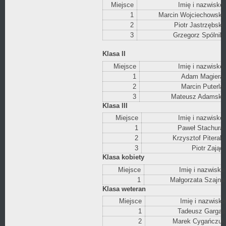
Miejsce
Imię i nazwisko
1
Marcin Wojciechowski
2
Piotr Jastrzębski
3
Grzegorz Spólnik
Klasa II
Miejsce
Imię i nazwisko
1
Adam Magiera
2
Marcin Puterla
3
Mateusz Adamski
Klasa III
Miejsce
Imię i nazwisko
1
Paweł Stachura
2
Krzysztof Piterak
3
Piotr Zając
Klasa kobiety
Miejsce
Imię i nazwisko
1
Małgorzata Szajna
Klasa weteran
Miejsce
Imię i nazwisko
1
Tadeusz Gargas
2
Marek Cygańczuk