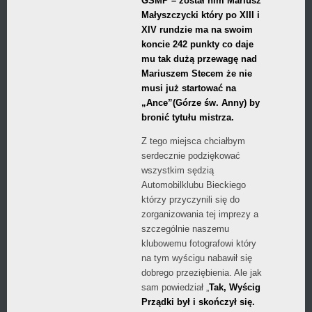
GSMP – został nim Mariusz
Małyszczycki który po XIII i
XIV rundzie ma na swoim
koncie 242 punkty co daje
mu tak dużą przewagę nad
Mariuszem Stecem że nie
musi już startować na
„Ance”(Górze św. Anny) by
bronić tytułu mistrza.
Z tego miejsca chciałbym
serdecznie podziękować
wszystkim sędzią
Automobilklubu Bieckiego
którzy przyczynili się do
zorganizowania tej imprezy a
szczególnie naszemu
klubowemu fotografowi który
na tym wyścigu nabawił się
dobrego przeziębienia. Ale jak
sam powiedział „
Tak, Wyścig
Prządki był i skończył się.