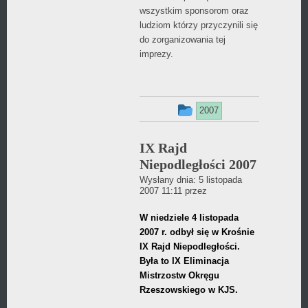
wszystkim sponsorom oraz
ludziom którzy przyczynili się
do zorganizowania tej
imprezy.
Ten
2007
wpis
IX Rajd
był
Niepodległości 2007
dodany
Wysłany dnia:
5 listopada
Daniel
2007 11:11
przez
w
Wójcikiewicz
W niedziele 4 listopada
kategorii
2007 r. odbył się w Krośnie
IX Rajd Niepodległości.
Była to IX Eliminacja
Mistrzostw Okręgu
Rzeszowskiego w KJS.