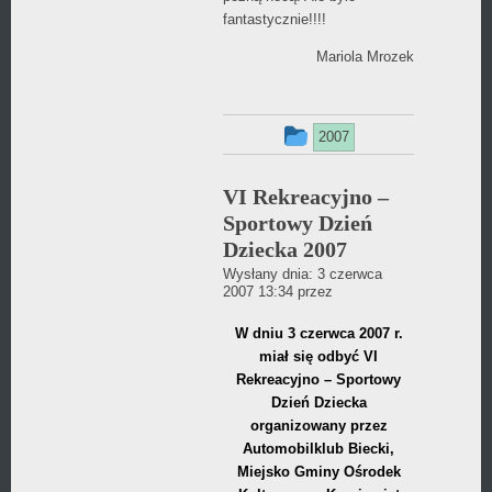
fantastycznie!!!!
Mariola Mrozek
Ten
2007
wpis
VI Rekreacyjno –
był
Sportowy Dzień
dodany
Dziecka 2007
w
Wysłany dnia:
3 czerwca
Daniel
2007 13:34
przez
Wójcikiewicz
kategorii
W dniu 3 czerwca 2007 r.
miał się odbyć VI
Rekreacyjno – Sportowy
Dzień Dziecka
organizowany przez
Automobilklub Biecki,
Miejsko Gminy Ośrodek