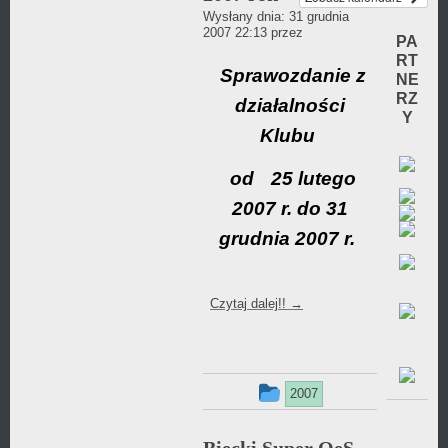
dodany
Wysłany dnia:
31 grudnia
Daniel
2007 22:13
przez
w
PA
Wójcikiewicz
RT
Sprawozdanie z
kategorii
NE
RZ
działalności
Y
Klubu
od
25 lutego
2007 r. do 31
grudnia 2007 r.
Czytaj dalej!!
→
Ten
2007
wpis