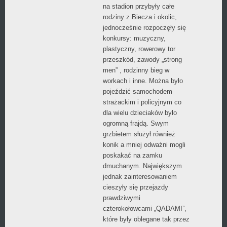
na stadion przybyły całe
rodziny z Biecza i okolic,
jednocześnie rozpoczęły się
konkursy: muzyczny,
plastyczny, rowerowy tor
przeszkód, zawody „strong
men” , rodzinny bieg w
workach i inne. Można było
pojeździć samochodem
strażackim i policyjnym co
dla wielu dzieciaków było
ogromną frajdą. Swym
grzbietem służył również
konik a mniej odważni mogli
poskakać na zamku
dmuchanym. Największym
jednak zainteresowaniem
cieszyły się przejazdy
prawdziwymi
czterokołowcami „QADAMI”,
które były oblegane tak przez