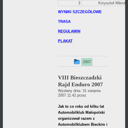
3
Krzysztof Mikruta
WYNIKI SZCZEGÓŁOWE
TRASA
REGULAMIN
PLAKAT
Ten
2007
wpis
VIII Bieszczadzki
był
Rajd Enduro 2007
dodany
Wysłany dnia:
31 sierpnia
Daniel
2007 11:42
przez
w
Wójcikiewicz
Jak to co roku od kilku lat
kategorii
Automobilklub Małopolski
organizował razem z
Automobilklubem Bieckim i