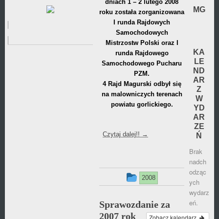
dniach 1 – 2 lutego 2008
2021
2014
Album 2023
MG
roku została zorganizowana
PROMOCJI
I runda Rajdowych
2020
2015
Album 2022
Samochodowych
Mistrzostw Polski oraz I
2013
Album 2021
KA
runda Rajdowego
LE
Samochodowego Pucharu
2012
Album 2020
ND
PZM.
AR
4 Rajd Magurski odbył się
Z
2011
Album 2019
na malowniczych terenach
W
powiatu gorlickiego.
YD
2010
Album 2009
AR
ZE
Album 2008
Czytaj dalej!!
→
Ń
Brak
Album 2007
nadch
odząc
Ten
2008
ych
wpis
wydarz
eń.
Sprawozdanie za
był
2007 rok
Zobacz kalendarz