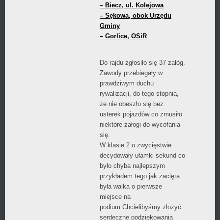
– Biecz, ul. Kolejowa
– Sękowa, obok Urzędu
Gminy
– Gorlice, OSiR
Do rajdu zgłosiło się 37 załóg.
Zawody przebiegały w
prawdziwym duchu
rywalizacji, do tego stopnia,
że nie obeszło się bez
usterek pojazdów co zmusiło
niektóre załogi do wycofania
się.
W klasie 2 o zwycięstwie
decydowały ułamki sekund co
było chyba najlepszym
przykładem tego jak zacięta
była walka o pierwsze
miejsce na
podium.Chcielibyśmy złożyć
serdeczne podziękowania