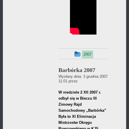
Ten
2007
wpis
Barbórka 2007
był
Wysłany dnia:
3 grudnia 2007
dodany
Daniel
11:01
przez
Wójcikiewicz
w
W niedziele 2 XII 2007 r.
odbył się w Bieczu III
kategorii
Zimowy Rajd
Samochodowy „Barbórka”
Była to XI Eliminacja
Mistrzostw Okręgu
Rzeszowskiego w KJS.