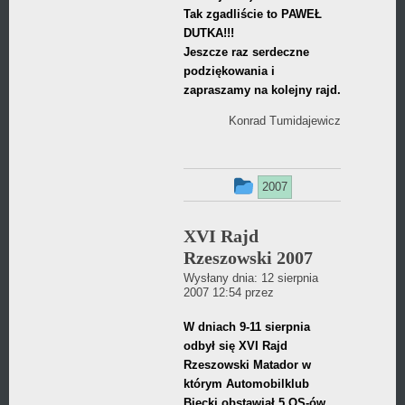
Tak zgadliście to PAWEŁ
DUTKA!!!
Jeszcze raz serdeczne
podziękowania i
zapraszamy na kolejny rajd.
Konrad Tumidajewicz
Ten
2007
wpis
XVI Rajd
był
Rzeszowski 2007
dodany
Wysłany dnia:
12 sierpnia
Daniel
2007 12:54
przez
w
Wójcikiewicz
W dniach 9-11 sierpnia
kategorii
odbył się XVI Rajd
Rzeszowski Matador w
którym Automobilklub
Biecki obstawiał 5 OS-ów