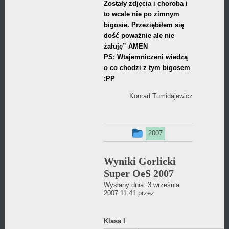
Zostały zdjęcia i choroba i
to wcale nie po zimnym
bigosie. Przeziębiłem się
dość poważnie ale nie
żałuję” AMEN
PS: Wtajemniczeni wiedzą
o co chodzi z tym bigosem
:PP
Konrad Tumidajewicz
Ten
2007
wpis
Wyniki Gorlicki
był
Super OeS 2007
dodany
Wysłany dnia:
3 września
Daniel
2007 11:41
przez
w
Wójcikiewicz
kategorii
Klasa I