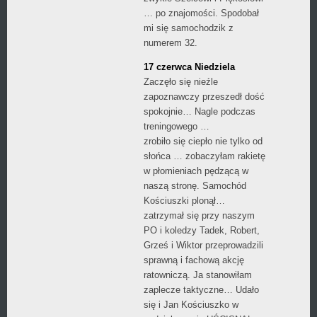
… po znajomości. Spodobał
mi się samochodzik z
numerem 32.
17 czerwca Niedziela
Zaczęło się nieźle
zapoznawczy przeszedł dość
spokojnie… Nagle podczas
treningowego …
zrobiło się ciepło nie tylko od
słońca … zobaczyłam rakietę
w płomieniach pędzącą w
naszą stronę. Samochód
Kościuszki plonął…
zatrzymał się przy naszym
PO i koledzy Tadek, Robert,
Grześ i Wiktor przeprowadzili
sprawną i fachową akcję
ratowniczą. Ja stanowiłam
zaplecze taktyczne… Udało
się i Jan Kościuszko w