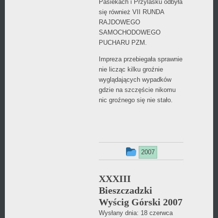
Pasiekach i Przylasku odbyła
się również VII RUNDA
RAJDOWEGO
SAMOCHODOWEGO
PUCHARU PZM.
Impreza przebiegała sprawnie
nie licząc kilku groźnie
wyglądających wypadków
gdzie na szczęście nikomu
nic groźnego się nie stało.
Ten
2007
wpis
XXXIII
był
Bieszczadzki
dodany
Wyścig Górski 2007
w
Wysłany dnia:
18 czerwca