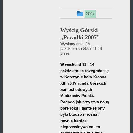
Ten
2007
wpis
Wyścig Górski
był
„Prządki 2007”
dodany
Wysłany dnia:
15
października 2007 11:19
w
Daniel
przez
Wójcikiewicz
kategorii
W weekend 13 i 14
października rozegrała się
w Korczynie koło Krosna
XIII i XIV runda Górskich
Samochodowych
Mistrzostw Polski.
Pogoda jak przystała na tą
porę roku i tamte rejony
była bardzo mroźna i
równie bardzo
nieprzewidywalna, co