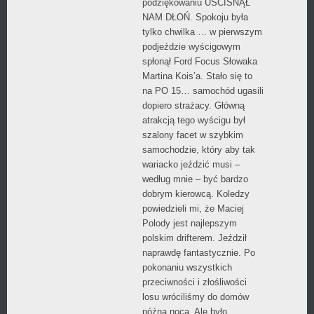
podziękowaniu UŚCISNĄŁ
NAM DŁOŃ. Spokoju była
tylko chwilka … w pierwszym
podjeździe wyścigowym
spłonął Ford Focus Słowaka
Martina Kois’a. Stało się to
na PO 15… samochód ugasili
dopiero strażacy. Główną
atrakcją tego wyścigu był
szalony facet w szybkim
samochodzie, który aby tak
wariacko jeździć musi –
według mnie – być bardzo
dobrym kierowcą. Koledzy
powiedzieli mi, że Maciej
Polody jest najlepszym
polskim drifterem. Jeździł
naprawdę fantastycznie. Po
pokonaniu wszystkich
przeciwności i złośliwości
losu wróciliśmy do domów
późną nocą. Ale było