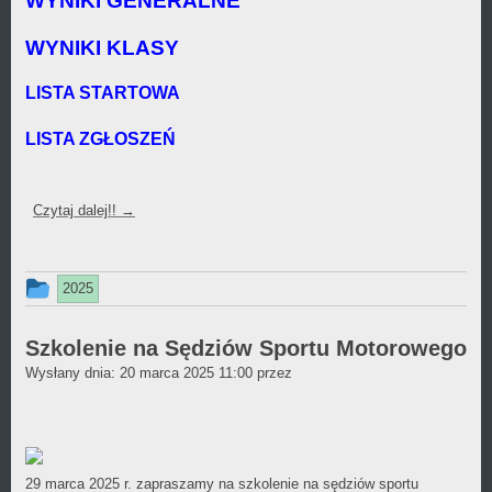
WYNIKI GENERALNE
WYNIKI KLASY
LISTA STARTOWA
LISTA ZGŁOSZEŃ
Czytaj dalej!!
→
Ten
2025
wpis
był
Szkolenie na Sędziów Sportu Motorowego
Daniel
Wysłany dnia:
dodany
20 marca 2025 11:00
przez
Wójcikiewicz
w
kategorii
29 marca 2025 r. zapraszamy na szkolenie na sędziów sportu