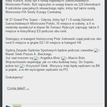
Rally Košice, który był 4 rundą Rajdowych Samochodowych
Mistrzostw Polski. Byli najszybsi w swojej klasie na 124 kilometrach
9 odcinków specjalnych słowackiego rajdu, który był także rundą
Mistrzostw FIA Strefy Europy Centralnej
W 27 Grand Prix Sopot – Gdynia, który był 7 i 8 rundą Górskich
Samochodowych Mistrzostw Polski, III miejsce w sobotę, a II w
niedzielę wywalczył w klasie 5b
Tomasz Rybczyk zajmując także II
miejsce w klasyfikacji E0 podczas obu rund.
Startujący w kategorii historycznej
Piotr Jurkowski zajął podczas obu
rund II miejsce w grupie D2 i III miejsce w kategorii H4.
Sędzią Zespołu Sędziów Sportowych będzie podczas zawodów
Marek Sitek Prezes A. Bieckiego.
Już nad morzem są
Angelika Mróz i
Marcin Bolo
Wojciechowski wspierając jak co roku budowę trasy. Do Sopotu
jedzie też
Krzysztof Sitek. Wszyscy troje będą sędziami na BK
w piątek, a w dni wyścigowe sędziami na PO.
Gratulujemy!
Czytaj dalej!!
→