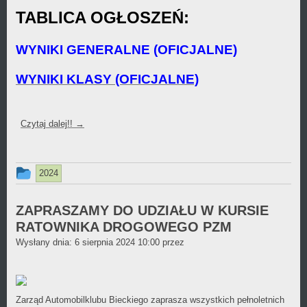
TABLICA OGŁOSZEŃ:
WYNIKI GENERALNE (OFICJALNE)
WYNIKI KLASY (OFICJALNE)
Czytaj dalej!!
→
Ten
2024
wpis
był
ZAPRASZAMY DO UDZIAŁU W KURSIE
RATOWNIKA DROGOWEGO PZM
dodany
Daniel
Wysłany dnia:
6 sierpnia 2024 10:00
przez
w
Wójcikiewicz
kategorii
Zarząd Automobilklubu Bieckiego zaprasza wszystkich pełnoletnich