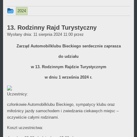
Ten
2024
wpis
był
13. Rodzinny Rajd Turystyczny
Daniel
Wysłany dnia:
dodany
11 sierpnia 2024 11:00
przez
Wójcikiewicz
w
Zarząd Automobilklubu Bieckiego serdecznie zaprasza
kategorii
do udziału
w 13. Rodzinnym Rajdzie Turystycznym
w dniu 1 września 2024 r.
Uczestnicy:
członkowie Automobilklubu Bieckiego, sympatycy klubu oraz
miłośnicy jazdy samochodem i zwiedzania ciekawych miejsc –
oczywiście całymi rodzinami.
Koszt uczestnictwa: