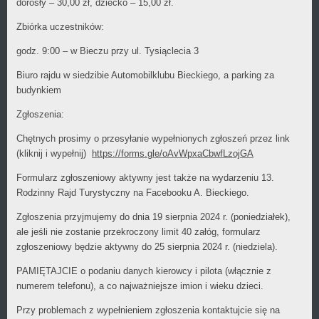
dorosły – 30,00 zł, dziecko – 15,00 zł.
Zbiórka uczestników:
godz. 9:00 – w Bieczu przy ul. Tysiąclecia 3
Biuro rajdu w siedzibie Automobilklubu Bieckiego, a parking za
budynkiem
Zgłoszenia:
Chętnych prosimy o przesyłanie wypełnionych zgłoszeń przez link
(kliknij i wypełnij)
https://forms.gle/oAvWpxaCbwfLzojGA
Formularz zgłoszeniowy aktywny jest także na wydarzeniu 13.
Rodzinny Rajd Turystyczny na Facebooku A. Bieckiego.
Zgłoszenia przyjmujemy do dnia 19 sierpnia 2024 r. (poniedziałek),
ale jeśli nie zostanie przekroczony limit 40 załóg, formularz
zgłoszeniowy będzie aktywny do 25 sierpnia 2024 r. (niedziela).
PAMIĘTAJCIE o podaniu danych kierowcy i pilota (włącznie z
numerem telefonu), a co najważniejsze imion i wieku dzieci.
Przy problemach z wypełnieniem zgłoszenia kontaktujcie się na