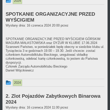
Ten
2024
wpis
był
SPOTKANIE ORGANIZACYJNE PRZED
WYŚCIGIEM
dodany
Daniel
Wysłany dnia:
16 czerwca 2024 20:00
przez
w
Wójcikiewicz
kategorii
SPOTKANIE ORGANIZACYJNE PRZED WYŚCIGIEM GÓRSKIM
MAGURA MAŁASTOWSKA oraz DYŻUR W KLUBIE 17.06.2024
Szanowni Państwo, w poniedziałek będę obecny w siedzibie klubu ul.
Tysiąclecia 3 w godzinach 19.00 – 19.30. Jeśli chcecie: zostać
członkiem Automobilklubu Bieckiego, uregulować składkę
członkowską, odebrać kartę członkowską, to jestem do Państwa
dyspozycji.
Członek Zarządu Automobilklubu Bieckiego
Daniel Wójcikiewicz
Ten
2024
wpis
był
2. Zlot Pojazdów Zabytkowych Binarowa
2024
dodany
Daniel
Wysłany dnia:
16 czerwca 2024 11:00
przez
w