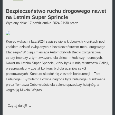
wpis
był
Bezpieczeństwo ruchu drogowego nawet
na Letnim Super Sprincie
dodany
Daniel
Wysłany dnia:
17 października 2024 21:30
przez
w
Wójcikiewicz
kategorii
Koniec wakacji i lata 2024 zapisze się w klubowych kronikach pod
znakiem działań związanych z bezpieczeństwem ruchu drogowego.
Dlaczego? W ciągu miesiąca Automobilklub Biecki zorganizował
cztery imprezy z tym związane dla dzieci, młodzieży i dorosłych.
Nawet na Letnim Super Sprincie, który był 4 rundą Mistrzostw Galicji,
przeprowadzony został konkurs brd dla uczniów szkół
podstawowych. Konkurs składał się z trzech konkurencji – Test,
Hulajnoga i Symulator. Główną nagrodą była hulajnoga ufundowana
przez Tomasza Cebo właściciela salonu sprzedaży hulajnóg, a
wygrał ją Mikołaj Wojtas.
Czytaj dalej!!
→