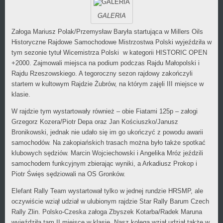
GALERIA
Załoga Mariusz Polak/Przemysław Baryła startująca w Millers Oils
Historyczne Rajdowe Samochodowe Mistrzostwa Polski wyjeździła w
tym sezonie tytuł Wicemistrza Polski w kategorii HISTORIC OPEN
+2000. Zajmowali miejsca na podium podczas Rajdu Małopolski i
Rajdu Rzeszowskiego. A tegoroczny sezon rajdowy zakończyli
startem w kultowym Rajdzie Żubrów, na którym zajęli III miejsce w
klasie.
W rajdzie tym wystartowały również – obie Fiatami 125p – załogi
Grzegorz Kozera/Piotr Depa oraz Jan Kościuszko/Janusz
Bronikowski, jednak nie udało się im go ukończyć z powodu awarii
samochodów. Na zakopiańskich trasach można było także spotkać
klubowych sędziów. Marcin Wojciechowski i Angelika Mróz jeździli
samochodem funkcyjnym zbierając wyniki, a Arkadiusz Prokop i
Piotr Święs sędziowali na OS Gronków.
Elefant Rally Team wystartował tylko w jednej rundzie HRSMP, ale
oczywiście wziął udział w ulubionym rajdzie Star Rally Barum Czech
Rally Zlin. Polsko-Czeska załoga Zbyszek Kotarba/Radek Maruna
wyjeździła tam II miejsce w klasie. Nasz kolega wziął udział także w