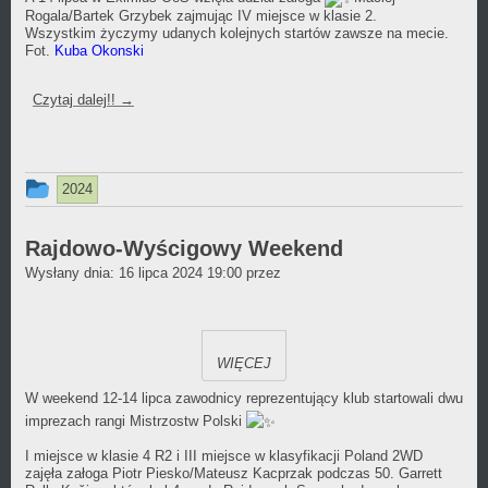
Rogala/Bartek Grzybek zajmując IV miejsce w klasie 2.
Wszystkim życzymy udanych kolejnych startów
zawsze na mecie.
Fot.
Kuba Okonski
Czytaj dalej!!
→
Ten
2024
wpis
był
Rajdowo-Wyścigowy Weekend
Daniel
Wysłany dnia:
dodany
16 lipca 2024 19:00
przez
Wójcikiewicz
w
kategorii
WIĘCEJ
W weekend 12-14 lipca zawodnicy reprezentujący klub startowali dwu
imprezach rangi Mistrzostw Polski
I miejsce w klasie 4 R2 i III miejsce w klasyfikacji Poland 2WD
zajęła załoga
Piotr Piesko/Mateusz Kacprzak podczas 50. Garrett