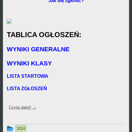
Jak się zgłosić?
TABLICA OGŁOSZEŃ:
WYNIKI GENERALNE
WYNIKI KLASY
LISTA STARTOWA
LISTA ZGŁOSZEŃ
Czytaj dalej!!
→
Ten
2024