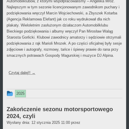
Automobilklubów, z którymi współpracowaliśmy – Angelika Mróz.
Najlepszym w tym sezonie licencjonowanym zawodnikom puchary i
podziękowania wręczył Marcin Wojciechowski, a Zbyszek Kotarba
(Agencja Reklamowa Elefant) jak co roku wydrukował dla nich
plakaty. Wieloletnim zasłużonym działaczom Automobilklubu
Bieckiego podziękowania i albumy wręczył Pan Mirosław Waląg
Starosta Gorlicki. Klubowi zawodnicy amatorzy i sędziowie otrzymali
podziękowania z rąk Marioli Mrozek. A po części oficjalnej były sesje
zdjęciowe i autografy, rozmowy, tańce i śpiewy prawie do rana przy
smacznych potrawach Gospody Magurskiej i muzyce DJ Alpina.
Czytaj dalej!!
→
Ten
2025
wpis
był
Zakończenie sezonu motorsportowego
2024, czyli
dodany
Daniel
Wysłany dnia:
12 stycznia 2025 11:00
przez
w
Wójcikiewicz