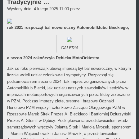
był
Tradycyjnie …
Daniel
Wysłany dnia:
dodany
4 lutego 2025 11:00
przez
Wójcikiewicz
w
kategorii
rok 2025 rozpoczął bal noworoczny Automobilklubu Bieckiego,
GALERIA
a sezon 2024 zakończyła Dębicka MotoOrkiestra
Jak co roku pierwszą klubową imprezą był bal noworoczny, w którym
licznie wzięli udział członkowie i sympatycy. Rozpoczął się
podsumowaniem sezonu 2024, tak imprez zorganizowanych przez
Automobilklub Biecki, jak udziału naszych zawodników i sędziów w
imprezach motorsportowych organizowanych przez kluby zrzeszone
w PZM. Podczas imprezy złote, srebrne i brązowe Odznaki
Honorowe PZM wręczyli członkowie Zarządu Okręgowego PZM w
Rzeszowie Marek Sitek Prezes A. Bieckiego i Bartłomiej Dziurzyński
Prezes A. Stomil w Dębicy. Podziękowania przedstawicielom władz
samorządowych wręczyły Jolanta Sitek i Mariola Mrozek, sponsorom
– Marcin Wojciechowski i Janusz Mrozek, a przedstawicielom