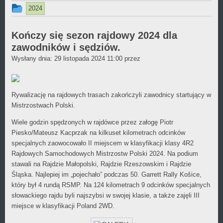
Ten
2024
wpis
był
Kończy się sezon rajdowy 2024 dla
zawodników i sędziów.
dodany
Daniel
Wysłany dnia:
29 listopada 2024 11:00
przez
w
Wójcikiewicz
kategorii
Rywalizację na rajdowych trasach zakończyli zawodnicy startujący w
Mistrzostwach Polski.
Wiele godzin spędzonych w rajdówce przez załogę Piotr
Piesko/Mateusz Kacprzak na kilkuset kilometrach odcinków
specjalnych zaowocowało II miejscem w klasyfikacji klasy 4R2
Rajdowych Samochodowych Mistrzostw Polski 2024. Na podium
stawali na Rajdzie Małopolski, Rajdzie Rzeszowskim i Rajdzie
Śląska. Najlepiej im „pojechało” podczas 50. Garrett Rally Košice,
który był 4 rundą RSMP. Na 124 kilometrach 9 odcinków specjalnych
słowackiego rajdu byli najszybsi w swojej klasie, a także zajęli III
miejsce w klasyfikacji Poland 2WD.