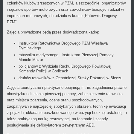
członków klubów zrzeszonych w PZM, a szczególnie organizatorów
i sędziów sportów motorowych oraz zawodników biorących udział w
imprezach motorowych, do udziału w kursie „Ratownik Drogowy
PZM”.
Zajęcia prowadzone będą przez doświadczoną kadrę:
Instruktora Ratownictwa Drogowego PZM Wiesława
Dymińskiego
ratownika medycznego i Instruktora Pierwszej Pomocy
Mariolę Mazur
policjantów z Wydziału Ruchu Drogowego Powiatowej
Komendy Policji w Gorlicach
druhów ratowników z Ochotniczej Straży Pożarnej w Bieczu
Zajęcia teoretyczne i praktyczne obejmują m. in. zagadnienia prawne
obowiązku udzielania pierwszej pomocy, zabezpieczenie ratownika
oraz miejsca zdarzenia, ocenę stanu poszkodowanych,
zaopatrywanie najczęściej spotykanych obrażeń, technikę ewakuacji
z pojazdu, układanie poszkodowanego w pozycji bocznej ustalonej, a
także praktyczną naukę resuscytacji na fantomie i zasady
posługiwania się defibrylatorem zewnętrznym AED.