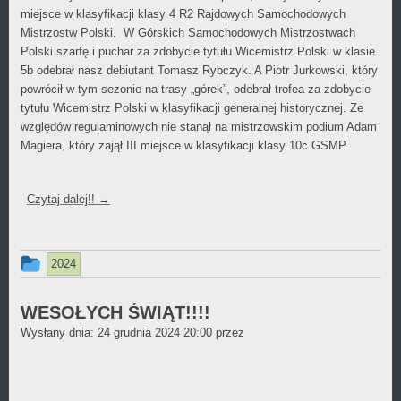
miejsce w klasyfikacji klasy 4 R2 Rajdowych Samochodowych
Mistrzostw Polski. W Górskich Samochodowych Mistrzostwach
Polski szarfę i puchar za zdobycie tytułu Wicemistrz Polski w klasie
5b odebrał nasz debiutant Tomasz Rybczyk. A Piotr Jurkowski, który
powrócił w tym sezonie na trasy „górek”, odebrał trofea za zdobycie
tytułu Wicemistrz Polski w klasyfikacji generalnej historycznej. Ze
względów regulaminowych nie stanął na mistrzowskim podium Adam
Magiera, który zajął III miejsce w klasyfikacji klasy 10c GSMP.
Czytaj dalej!!
→
Ten
2024
wpis
był
WESOŁYCH ŚWIĄT!!!!
Krzysztof
Wysłany dnia:
dodany
24 grudnia 2024 20:00
przez
Sitek
w
kategorii