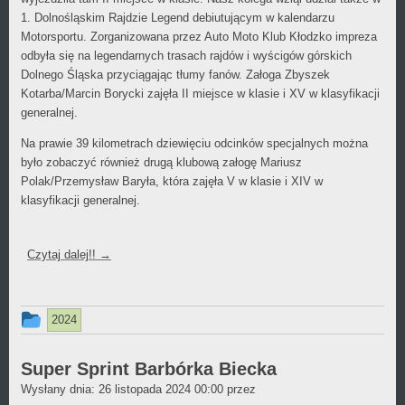
1. Dolnośląskim Rajdzie Legend debiutującym w kalendarzu
Motorsportu. Zorganizowana przez Auto Moto Klub Kłodzko impreza
odbyła się na legendarnych trasach rajdów i wyścigów górskich
Dolnego Śląska przyciągając tłumy fanów. Załoga Zbyszek
Kotarba/Marcin Borycki zajęła II miejsce w klasie i XV w klasyfikacji
generalnej.
Na prawie 39 kilometrach dziewięciu odcinków specjalnych można
było zobaczyć również drugą klubową załogę Mariusz
Polak/Przemysław Baryła, która zajęła V w klasie i XIV w
klasyfikacji generalnej.
Czytaj dalej!!
→
Ten
2024
wpis
był
Super Sprint Barbórka Biecka
Daniel
Wysłany dnia:
dodany
26 listopada 2024 00:00
przez
Wójcikiewicz