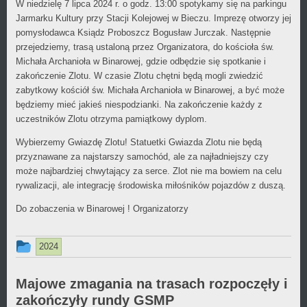
W niedzielę 7 lipca 2024 r. o godz. 13:00 spotykamy się na parkingu
Jarmarku Kultury przy Stacji Kolejowej w Bieczu. Imprezę otworzy jej
pomysłodawca Ksiądz Proboszcz Bogusław Jurczak. Następnie
przejedziemy, trasą ustaloną przez Organizatora, do kościoła św.
Michała Archanioła w Binarowej, gdzie odbędzie się spotkanie i
zakończenie Zlotu. W czasie Zlotu chętni będą mogli zwiedzić
zabytkowy kościół św. Michała Archanioła w Binarowej, a być może
będziemy mieć jakieś niespodzianki. Na zakończenie każdy z
uczestników Zlotu otrzyma pamiątkowy dyplom.
Wybierzemy Gwiazdę Zlotu! Statuetki Gwiazda Zlotu nie będą
przyznawane za najstarszy samochód, ale za najładniejszy czy
może najbardziej chwytający za serce. Zlot nie ma bowiem na celu
rywalizacji, ale integrację środowiska miłośników pojazdów z duszą.
Do zobaczenia w Binarowej ! Organizatorzy
Ten
2024
wpis
był
Majowe zmagania na trasach rozpoczęły i
zakończyły rundy GSMP
dodany