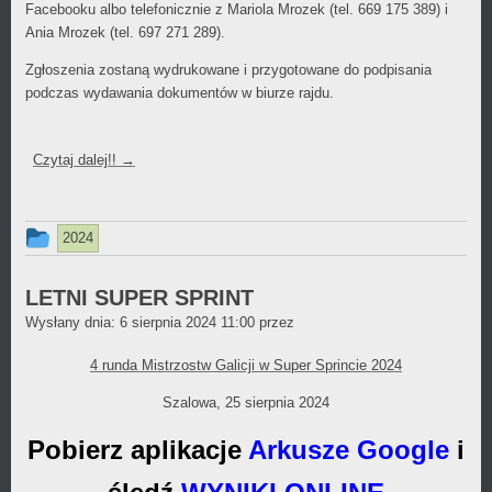
Facebooku albo telefonicznie z Mariola Mrozek (tel. 669 175 389) i
Ania Mrozek (tel. 697 271 289).
Zgłoszenia zostaną wydrukowane i przygotowane do podpisania
podczas wydawania dokumentów w biurze rajdu.
Czytaj dalej!!
→
Ten
2024
wpis
był
LETNI SUPER SPRINT
Daniel
Wysłany dnia:
dodany
6 sierpnia 2024 11:00
przez
Wójcikiewicz
w
4 runda Mistrzostw Galicji w Super Sprincie 2024
kategorii
Szalowa, 25 sierpnia 2024
Pobierz aplikacje
Arkusze Google
i