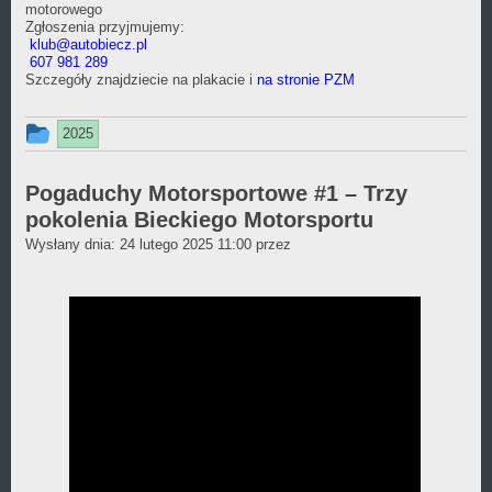
motorowego
Zgłoszenia przyjmujemy:
klub@autobiecz.pl
607 981 289
Szczegóły znajdziecie na plakacie i
na stronie PZM
Ten
2025
wpis
był
Pogaduchy Motorsportowe #1 – Trzy
pokolenia Bieckiego Motorsportu
dodany
Daniel
Wysłany dnia:
24 lutego 2025 11:00
przez
w
Wójcikiewicz
kategorii