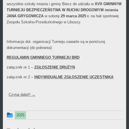
wszystkie szkoły miasta i gminy Biecz do udziału w
XVII GMINNYM
TURNIEJU
BEZPIECZEŃSTWA W RUCHU DROGOWYM imienia
JANA GRYGOWICZA
w sobotę
29 marca 2025 r.
na hali sportowej
Zespołu Szkolno-Przedszkolnego w Libuszy.
Informacje dot. organizacji Turnieju zawarte są w poniższej
dokumentacji (do pobrania):
REGULAMIN GMINNEGO TURNIEJU BR
D
załącznik nr 1 –
ZGŁOSZENIE DRUŻYN
załącznik nr 2 –
INDYWIDUALNE ZGŁOSZENIE UCZESTNIKA
Czytaj dalej!!
→
Ten
2025
wpis