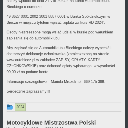
należy wpłacić do dnia 21 VIII 2024 r. na konto Automobilklubu
Bieckiego o numerze
49 8627 0001 2002 3001 8887 0001 w Banku Spółdzielczym w
Bieczu w miejscu tytułem wpisać „opłata za kurs RD 2024”.
Osoby niezrzeszone mogą wziąć udział w kursie pod warunkiem
zapisania się do automobilklubu.
Aby zapisać się do Automobilklubu Bieckiego należy wypełnić i
dostarczyć deklarację członkowską (zamieszczoną na stronie
www.autobiecz.pl w zakładce ZAPISY, OPŁATY, KARTY
CZŁONKOWSKIE) oraz dokonać opłaty wpisowego w wysokości
90,00 zł na podane konto.
Informacje szczegółowe – Mariola Mrozek tel. 669 175 389.
Serdecznie zapraszamy!!!
Ten
2024
wpis
był
Motocyklowe Mistrzostwa Polski