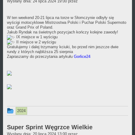
Daniel
Wysłany dnia:
dodany
24 lipca 2024 19:00
przez
Wójcikiewicz
w
kategorii
W ten weekend 20-21 lipca na torze w Słomczynie odbyły się
wyścigi motocyklowe Mistrzostwa Polski i Puchar Polski Supermoto
oraz Grand Prix of Poland.
Jakub Ryndak na świetnych pozycjach kończy kolejne zawody!
IX miejsce w 1 wyścigu
II miejsce w 2 wyścigu
Gratulujemy i dalej trzymamy kciuki, bo przed nim jeszcze dwie
rundy z których najbliższa 25 sierpnia
Zapraszamy do przeczytania artykułu
Gorlice24
Ten
2024
wpis
był
Super Sprint Węgrzce Wielkie
Daniel
Wysłany dnia:
dodany
20 lipca 2024 13:00
przez