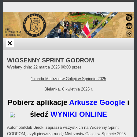
Przejdź
Skip
Skip
Skip
Skip
Skip
Skip
Skip
Skip
Skip
do
to
to
to
to
to
to
to
to
to
zawartości
TEXT-
BLOCK-
TEXT-
TEXT-
TEXT-
CUSTOM_HTML-
AI1EC_AGENDA_WIDGET-
TEXT-
TEXT-
8
2
12
13
18
4
2
11
9
WIOSENNY SPRINT GODROM
Daniel
Wysłany dnia:
22 marca 2025 00:00
przez
Wójcikiewicz
1 runda Mistrzostw Galicji w
Sprincie 2025
Bielanka, 6 kwietnia 2025 r.
Pobierz aplikacje
Arkusze Google
i
śledź
WYNIKI ONLINE
Automobilklub Biecki zaprasza wszystkich na Wiosenny Sprint
GODROM, czyli pierwszą rundę Mistrzostw Galicji w Sprincie 2025.