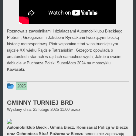
Rozmowa z zawodnikami i działaczami Automobilklubu Bieckiego
Piotrem, Grzegorzem i Jakubem Ryndakami tworzącymi biecką
historię motorsportową. Piotr wspomina start w najtrudniejszym
rajdzie XX wieku Rajdzie Tatrzańskim, Grzegorz opowiada o
amatorskich startach w rajdach samochodowych, Jakub o swoim
debiucie w Pucharze Polski SuperMoto 2024 na motocyklu
Kawasaki.
Ten
2025
wpis
był
GMINNY TURNIEJ BRD
Daniel
Wysłany dnia:
dodany
23 lutego 2025 11:00
przez
Wójcikiewicz
w
kategorii
Automobilklub Biecki, Gmina Biecz, Komisariat Policji w Bieczu
oraz Ochotnicza Straż Pożarna w Bieczu
serdecznie zapraszają