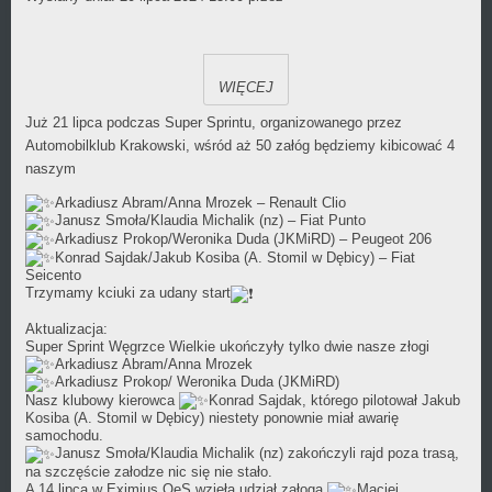
Wójcikiewicz
w
kategorii
WIĘCEJ
Już 21 lipca podczas Super Sprintu, organizowanego przez
Automobilklub Krakowski, wśród aż 50 załóg będziemy kibicować 4
naszym
Arkadiusz Abram/Anna Mrozek – Renault Clio
Janusz Smoła/Klaudia Michalik (nz) – Fiat Punto
Arkadiusz Prokop/Weronika Duda (JKMiRD) – Peugeot 206
Konrad Sajdak/Jakub Kosiba (A. Stomil w Dębicy) – Fiat
Seicento
Trzymamy kciuki za udany start
Aktualizacja:
Super Sprint Węgrzce Wielkie ukończyły tylko dwie nasze złogi
Arkadiusz Abram/Anna Mrozek
Arkadiusz Prokop/ Weronika Duda (JKMiRD)
Nasz klubowy kierowca
Konrad Sajdak, którego pilotował Jakub
Kosiba (A. Stomil w Dębicy) niestety ponownie miał awarię
samochodu.
Janusz Smoła/Klaudia Michalik (nz) zakończyli rajd poza trasą,
na szczęście załodze nic się nie stało.
A 14 lipca w Eximius OeS wzięła udział załoga
Maciej